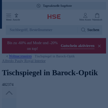
Tagesaktuelle Angebote
Menü
Ansicht
Mein Konto
Warenkorb
Suchen
Bis zu -60% auf Mode und -20%
Gutschein aktivieren
on top!
Wohnaccessoires
Tischspiegel in Barock-Optik
Alfredo Pauly Royal Interior
Tischspiegel in Barock-Optik
482374