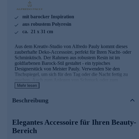
mit barocker Inspiration
aus robustem Polyresin
ca. 21 x 31 cm
Aus dem Kreativ-Studio von Alfredo Pauly kommt dieses
zauberhafte Deko-Accessoire, perfekt für Ihren Nacht- oder
Schminktisch. Der Rahmen aus robustem Resin ist im
goldfarbenen Barock-Stil gestaltet - ein typisches
Designerstück von Meister Pauly. Verwenden Sie den
Tischspiegel, um sich für den Tag oder die Nacht fertig zu
machen. Auch zum Anlegen von Schmuck oder zum
Schminken können Sie ihn verwenden. Machen Sie sich mit
Mehr lesen
dieser femininen Deko-Idee selbst eine Freude. Oder Sie
schenken ihn einem Lieblingsmenschen mit Sinn für
Beschreibung
geschmackvolle Accessoires.
Tischspiegel im Barock-Stil online bestellen.
Elegantes Accessoire für Ihren Beauty-
Bereich