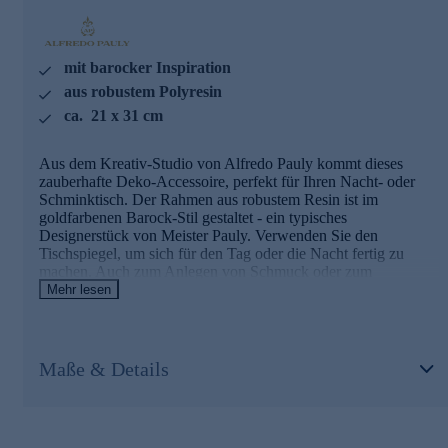
mit barocker Inspiration
aus robustem Polyresin
ca. 21 x 31 cm
Aus dem Kreativ-Studio von Alfredo Pauly kommt dieses
zauberhafte Deko-Accessoire, perfekt für Ihren Nacht- oder
Schminktisch. Der Rahmen aus robustem Resin ist im
goldfarbenen Barock-Stil gestaltet - ein typisches
Designerstück von Meister Pauly. Verwenden Sie den
Tischspiegel, um sich für den Tag oder die Nacht fertig zu
machen. Auch zum Anlegen von Schmuck oder zum
Schminken können Sie ihn verwenden. Machen Sie sich mit
Mehr lesen
dieser femininen Deko-Idee selbst eine Freude. Oder Sie
schenken ihn einem Lieblingsmenschen mit Sinn für
geschmackvolle Accessoires.
Maße & Details
Tischspiegel im Barock-Stil online bestellen.