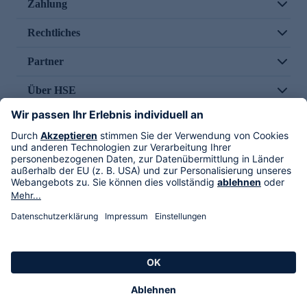
Zahlung
Rechtliches
Partner
Über HSE
Im TV
HSE International
Versand durch
Folge uns
AGB
Datenschutz
Impressum
Alle Rechte vorbehalten. Alle Preise inkl. gesetzlicher MwSt., zzgl. Versandkosten.