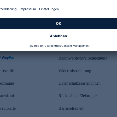
Kundenbewertung
ahlung
Rechtliches
Beschwerde/Streitschlichtung
astschrift
Widerrufsbelehrung
echnung
Datenschutzeinstellungen
atenkauf
Rücknahme Elektrogeräte
reditkarte
Barrierefreiheit