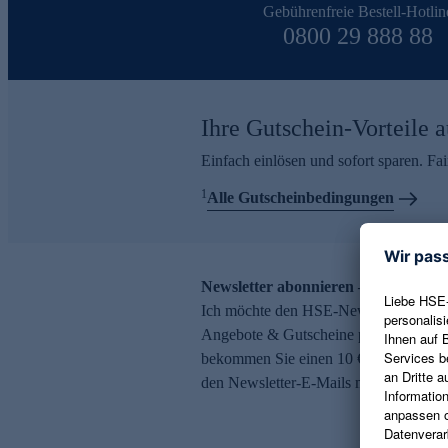
Gebührenfreie Bestell-Hotlin
0800 29 888 88
Ihre Gutschein-Vorteile a
Einfach einlösen und sofort sparen. F
1
Alle Gutscheinbedingungen
Newsletter abonnieren – 10 € Gutsch
Ich möchte den HSE-Newsletter abonni
Angebote & Gutscheine per E-Mail erh
bekommen Sie einen 10 € Gutschein. Ei
den Newsletter-E-Mails möglich.