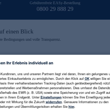
e
Gebührenfreie EASy-Bestellung
0800 29 888 29
uf einen Blick
aire Bedingungen und volle Transparenz.
ein erhalten
eren und aktuelle Trends,
E-Mail-Adresse eingeben
alten. Als Dankeschön
ne Abmeldung ist jederzeit in
Es gelten die
Datenschutzrichtlinien
un