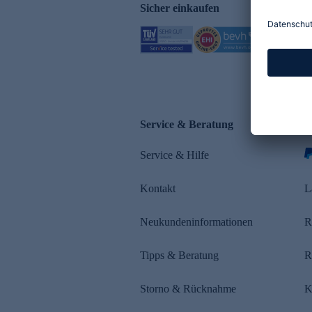
Sicher einkaufen
Service & Beratung
Z
Service & Hilfe
Kontakt
L
Neukundeninformationen
R
Tipps & Beratung
R
Storno & Rücknahme
K