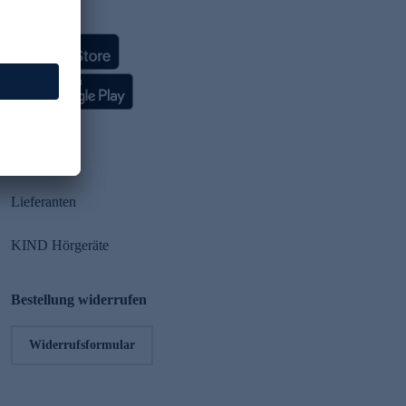
HSE App
Partner
Lieferanten
KIND Hörgeräte
Bestellung widerrufen
Widerrufsformular