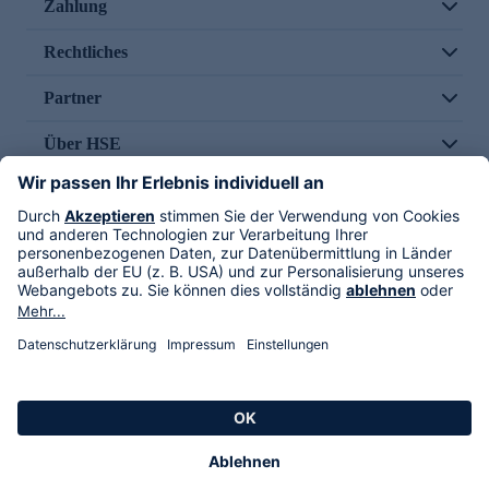
Zahlung
Rechtliches
Partner
Über HSE
Im TV
HSE International
Versand durch
Folge uns
AGB
Datenschutz
Impressum
Alle Rechte vorbehalten. Alle Preise inkl. gesetzlicher MwSt., zzgl. Versandkosten.