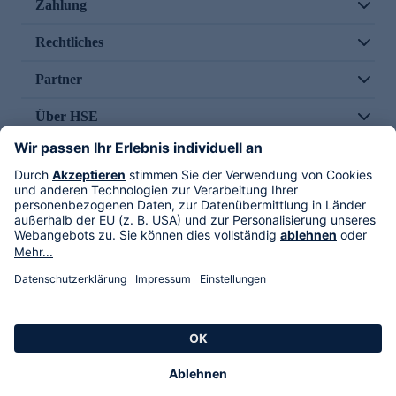
Zahlung
Rechtliches
Partner
Über HSE
Im TV
HSE International
Versand durch
Folge uns
AGB
Datenschutz
Impressum
Alle Rechte vorbehalten. Alle Preise inkl. gesetzlicher MwSt., zzgl. Versandkosten.