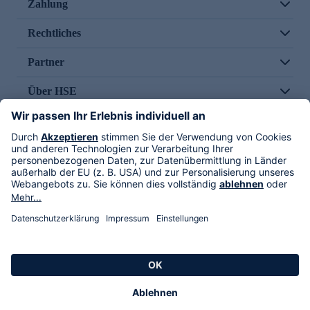
Zahlung
Rechtliches
Partner
Über HSE
Im TV
HSE International
Versand durch
Folge uns
AGB
Datenschutz
Impressum
Alle Rechte vorbehalten. Alle Preise inkl. gesetzlicher MwSt., zzgl. Versandkosten.