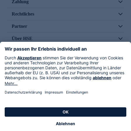
Zahlung
Rechtliches
Partner
Über HSE
Im TV
HSE International
Versand durch
Folge uns
AGB
Datenschutz
Impressum
Alle Rechte vorbehalten. Alle Preise inkl. gesetzlicher MwSt., zzgl. Versandkosten.