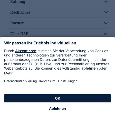
Zahlung
Rechtliches
Partner
Über HSE
Im TV
HSE International
Versand durch
Folge uns
AGB
Datenschutz
Impressum
Alle Rechte vorbehalten. Alle Preise inkl. gesetzlicher MwSt., zzgl. Versandkosten.