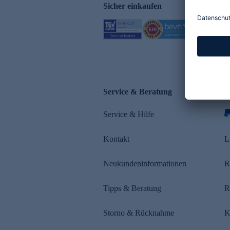
Sicher einkaufen
Service & Beratung
Z
Service & Hilfe
Kontakt
L
Neukundeninformationen
R
Tipps & Beratung
R
Storno & Rücknahme
K