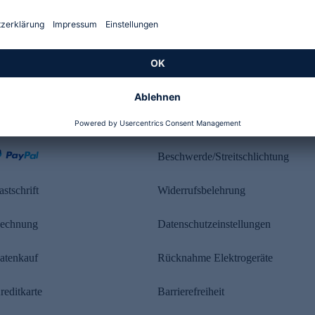
Kundenbewertung
ahlung
Rechtliches
Beschwerde/Streitschlichtung
astschrift
Widerrufsbelehrung
echnung
Datenschutzeinstellungen
atenkauf
Rücknahme Elektrogeräte
reditkarte
Barrierefreiheit