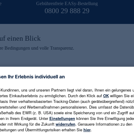
e
Gebührenfreie EASy-Bestellung
0800 29 888 29
uf einen Blick
aire Bedingungen und volle Transparenz.
ein erhalten
eren und aktuelle Trends,
E-Mail-Adresse eingeben
alten. Als Dankeschön
ne Abmeldung ist jederzeit in
Es gelten die
Datenschutzrichtlinien
un