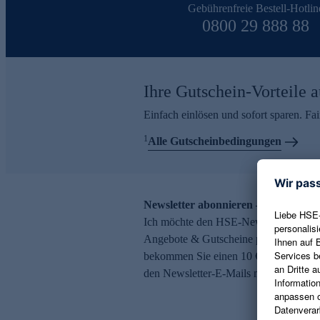
Gebührenfreie Bestell-Hotlin
0800 29 888 88
Ihre Gutschein-Vorteile a
Einfach einlösen und sofort sparen. F
1
Alle Gutscheinbedingungen
Newsletter abonnieren – 10 € Gutsch
Ich möchte den HSE-Newsletter abonni
Angebote & Gutscheine per E-Mail erh
bekommen Sie einen 10 € Gutschein. Ei
den Newsletter-E-Mails möglich.