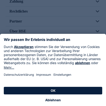
Zahlung
Rechtliches
Partner
Über HSE
Im TV
HSE International
Versand durch
Folge uns
AGB
Datenschutz
Impressum
Alle Rechte vorbehalten. Alle Preise inkl. gesetzlicher MwSt., zzgl. Versandkosten.