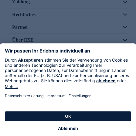
Zahlung
Rechtliches
Partner
Über HSE
Im TV
HSE International
Versand durch
Folge uns
AGB
Datenschutz
Impressum
Alle Rechte vorbehalten. Alle Preise inkl. gesetzlicher MwSt., zzgl. Versandkosten.