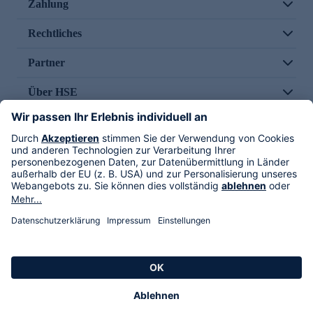
Zahlung
Rechtliches
Partner
Über HSE
Im TV
HSE International
Versand durch
Folge uns
AGB
Datenschutz
Impressum
Alle Rechte vorbehalten. Alle Preise inkl. gesetzlicher MwSt., zzgl. Versandkosten.