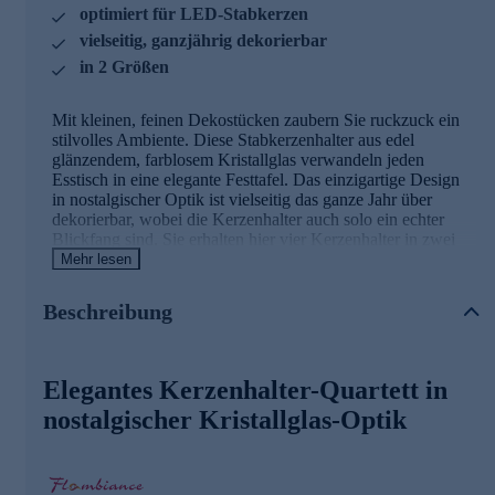
optimiert für LED-Stabkerzen
vielseitig, ganzjährig dekorierbar
in 2 Größen
Mit kleinen, feinen Dekostücken zaubern Sie ruckzuck ein
stilvolles Ambiente. Diese Stabkerzenhalter aus edel
glänzendem, farblosem Kristallglas verwandeln jeden
Esstisch in eine elegante Festtafel. Das einzigartige Design
in nostalgischer Optik ist vielseitig das ganze Jahr über
dekorierbar, wobei die Kerzenhalter auch solo ein echter
Blickfang sind. Sie erhalten hier vier Kerzenhalter in zwei
verschiedenen Größen. Die Kerzenhalter sind für LED-
Mehr lesen
Stabkerzen von Flambiance optimiert, können aber natürlich
auch mit anderen Kerzen bestückt werden.
Beschreibung
Kerzenhalter im Viererpack online bestellen.
Elegantes Kerzenhalter-Quartett in
nostalgischer Kristallglas-Optik