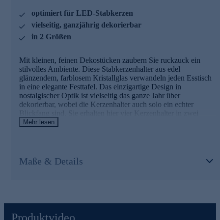
optimiert für LED-Stabkerzen
vielseitig, ganzjährig dekorierbar
in 2 Größen
Mit kleinen, feinen Dekostücken zaubern Sie ruckzuck ein
stilvolles Ambiente. Diese Stabkerzenhalter aus edel
glänzendem, farblosem Kristallglas verwandeln jeden Esstisch
in eine elegante Festtafel. Das einzigartige Design in
nostalgischer Optik ist vielseitig das ganze Jahr über
dekorierbar, wobei die Kerzenhalter auch solo ein echter
Blickfang sind. Sie erhalten hier vier Kerzenhalter in zwei
verschiedenen Größen. Die Kerzenhalter sind für LED-
Mehr lesen
Stabkerzen von Flambiance optimiert, können aber natürlich
auch mit anderen Kerzen bestückt werden.
Kerzenhalter im Viererpack online bestellen.
Maße & Details
Produktvideo