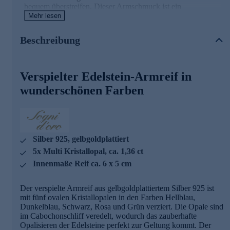
bequem überstreifen. Dieser Armschmuck ist ein
charismatischer Eyecatcher und passt zu jeder Art von
Mehr lesen
Look.
Beschreibung
Wir setzen auf Qualität
Aus diesem Grund werden unsere Schmuckwaren von
Verspielter Edelstein-Armreif in
unserer Qualitätssicherung und seitens des Lieferanten
strengsten Prüfprozessen unterzogen. Unter anderem
wunderschönen Farben
beinhalten unsere Prüfprozesse Prüfungen auf Konformität
mit den Bestimmungen der Schweizer
Edelmetallkontrollgesetzgebung.
Nutzen Sie die Gelegenheit und bestellen Sie jetzt
Silber 925, gelbgoldplattiert
bequem online.
5x Multi Kristallopal, ca. 1,36 ct
Innenmaße Reif ca. 6 x 5 cm
Der verspielte Armreif aus gelbgoldplattiertem Silber 925 ist
mit fünf ovalen Kristallopalen in den Farben Hellblau,
Dunkelblau, Schwarz, Rosa und Grün verziert. Die Opale sind
im Cabochonschliff veredelt, wodurch das zauberhafte
Opalisieren der Edelsteine perfekt zur Geltung kommt. Der