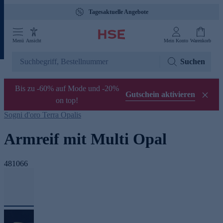
Tagesaktuelle Angebote
Menü
Ansicht
Mein Konto
Warenkorb
Suchen
Bis zu -60% auf Mode und -20%
Gutschein aktivieren
on top!
Sogni d'oro Terra Opalis
Armreif mit Multi Opal
481066