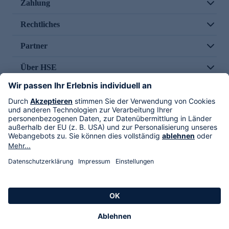
Zahlung
Rechtliches
Partner
Über HSE
Im TV
HSE International
Versand durch
Folge uns
AGB
Datenschutz
Impressum
Alle Rechte vorbehalten. Alle Preise inkl. gesetzlicher MwSt., zzgl. Versandkosten.