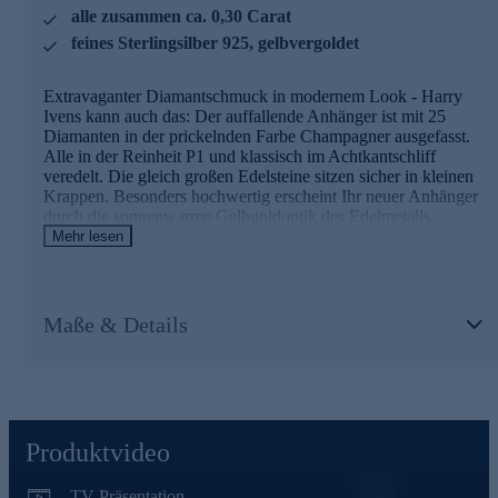
alle zusammen ca. 0,30 Carat
unserer Qualitätssicherung und seitens des Lieferanten
strengsten Prüfprozessen unterzogen. Unter anderem gehört
feines Sterlingsilber 925, gelbvergoldet
dazu die Prüfung auf Konformität mit den Bestimmungen
der Schweizer Edelmetallkontrollgesetzgebung.
Extravaganter Diamantschmuck in modernem Look - Harry
Ivens kann auch das: Der auffallende Anhänger ist mit 25
Gleich den wunderschönen Diamantanhänger bequem
Diamanten in der prickelnden Farbe Champagner ausgefasst.
online bestellen.
Alle in der Reinheit P1 und klassisch im Achtkantschliff
veredelt. Die gleich großen Edelsteine sitzen sicher in kleinen
Krappen. Besonders hochwertig erscheint Ihr neuer Anhänger
durch die sonnenwarme Gelbgoldoptik des Edelmetalls.
Tatsächlich handelt es sich bei der Legierung um
Mehr lesen
gelbvergoldetes Sterlingsilber 925, perfekt akzentuiert durch
die edle Mattierung.
Hinweis: Die abgebildete Kette ist nicht im Lieferumfang
Maße & Details
enthalten. Passende Ketten zu diesem Anhänger finden Sie im
Halskettensortiment gleich hier bei HSE.de.
Schmuck in erstklassiger Qualität
Was die Qualität unserer Schmuckstücke betrifft, gehen wir
Produktvideo
keine Kompromisse ein.
Aus diesem Grund werden unsere Schmuckwaren von unserer
TV-Präsentation