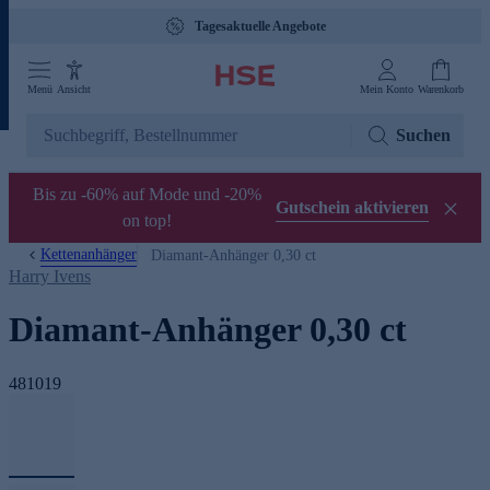
Tagesaktuelle Angebote
Menü
Ansicht
Mein Konto
Warenkorb
Suchen
Bis zu -60% auf Mode und -20%
Gutschein aktivieren
on top!
Kettenanhänger
Diamant-Anhänger 0,30 ct
Harry Ivens
Diamant-Anhänger 0,30 ct
481019