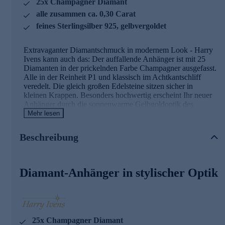
25x Champagner Diamant
alle zusammen ca. 0,30 Carat
feines Sterlingsilber 925, gelbvergoldet
Extravaganter Diamantschmuck in modernem Look - Harry
Ivens kann auch das: Der auffallende Anhänger ist mit 25
Diamanten in der prickelnden Farbe Champagner ausgefasst.
Alle in der Reinheit P1 und klassisch im Achtkantschliff
veredelt. Die gleich großen Edelsteine sitzen sicher in
kleinen Krappen. Besonders hochwertig erscheint Ihr neuer
Anhänger durch die sonnenwarme Gelbgoldoptik des
Edelmetalls. Tatsächlich handelt es sich bei der Legierung
Mehr lesen
um gelbvergoldetes Sterlingsilber 925, perfekt akzentuiert
durch die edle Mattierung.
Beschreibung
Hinweis: Die abgebildete Kette ist nicht im Lieferumfang
enthalten. Passende Ketten zu diesem Anhänger finden Sie
im Halskettensortiment gleich hier bei HSE.de.
Diamant-Anhänger in stylischer Optik
Schmuck in erstklassiger Qualität
Was die Qualität unserer Schmuckstücke betrifft, gehen wir
keine Kompromisse ein.
25x Champagner Diamant
Aus diesem Grund werden unsere Schmuckwaren von