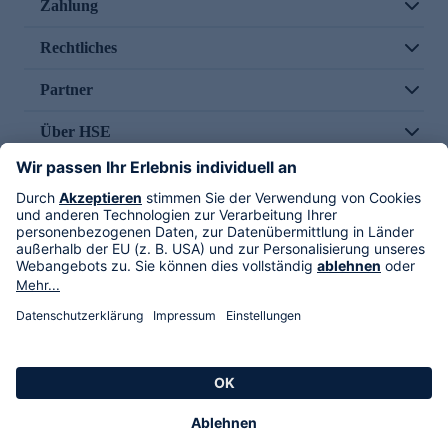
Zahlung
Rechtliches
Partner
Über HSE
Im TV
HSE International
Versand durch
Folge uns
AGB
Datenschutz
Impressum
Alle Rechte vorbehalten. Alle Preise inkl. gesetzlicher MwSt., zzgl. Versandkosten.