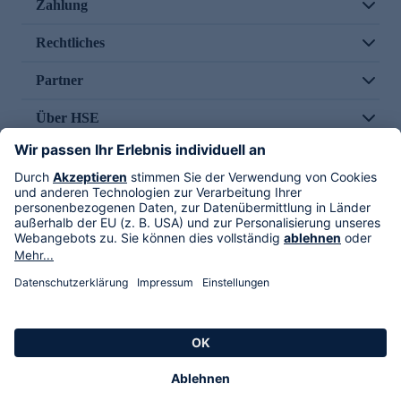
Zahlung
Rechtliches
Partner
Über HSE
Im TV
HSE International
Versand durch
Folge uns
AGB
Datenschutz
Impressum
Alle Rechte vorbehalten. Alle Preise inkl. gesetzlicher MwSt., zzgl. Versandkosten.