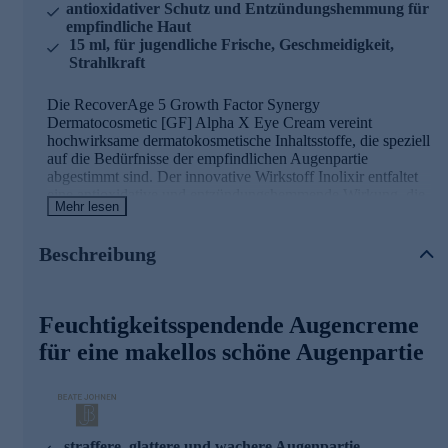
antioxidativer Schutz und Entzündungshemmung für
empfindliche Haut
15 ml, für jugendliche Frische, Geschmeidigkeit,
Strahlkraft
Die RecoverAge 5 Growth Factor Synergy
Dermatocosmetic [GF] Alpha X Eye Cream vereint
hochwirksame dermatokosmetische Inhaltsstoffe, die speziell
auf die Bedürfnisse der empfindlichen Augenpartie
abgestimmt sind. Der innovative Wirkstoff Inolixir entfaltet
eine antioxidative und entzündungshemmende Wirkung, die
Mehr lesen
das natürliche Schutzsystem der Haut stärkt und für eine
sichtbar straffere, glattere und wachere Augenpartie sorgt.
Die Alpha X Eye Cream eignet sich perfekt für die tägliche
Beschreibung
Anwendung und schenkt der Augenpartie neue Frische,
Geschmeidigkeit und ein jugendliches Strahlen.
Feuchtigkeitsspendende Augencreme
Die Inhaltsstoffe der Augencreme und seine
für eine makellos schöne Augenpartie
Wirkweisen
Inolixir
Stärkt das natürliche Schutzsystem empfindlicher Haut
Mildert sichtbare Anzeichen von Müdigkeit in der
straffere, glattere und wachere Augenpartie