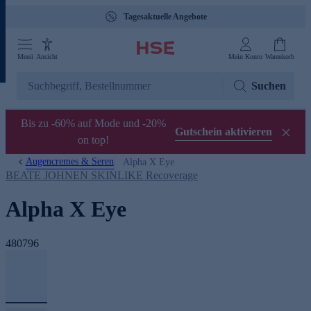
Tagesaktuelle Angebote
Menü
Ansicht
Mein Konto
Warenkorb
Suchen
Bis zu -60% auf Mode und -20%
Gutschein aktivieren
on top!
Augencremes & Seren
Alpha X Eye
BEATE JOHNEN SKINLIKE Recoverage
Alpha X Eye
480796