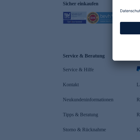
Sicher einkaufen
Service & Beratung
Z
Service & Hilfe
s
Kontakt
L
Neukundeninformationen
R
Tipps & Beratung
R
Storno & Rücknahme
K