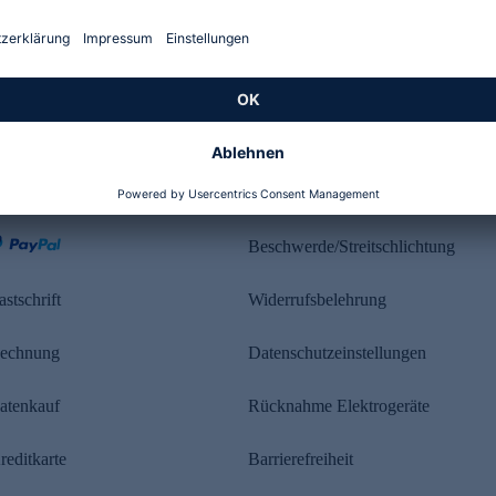
Kundenbewertung
ahlung
Rechtliches
Beschwerde/Streitschlichtung
astschrift
Widerrufsbelehrung
echnung
Datenschutzeinstellungen
atenkauf
Rücknahme Elektrogeräte
reditkarte
Barrierefreiheit