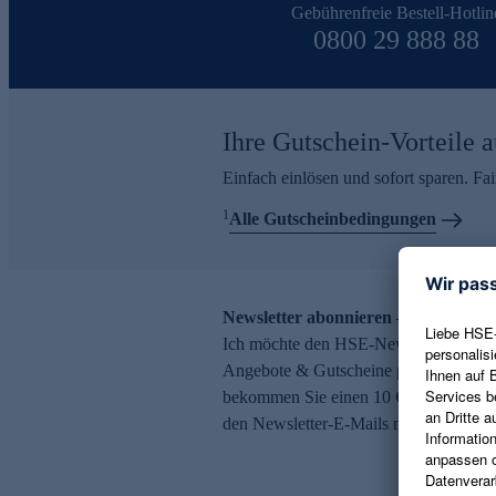
Gebührenfreie Bestell-Hotlin
0800 29 888 88
Ihre Gutschein-Vorteile a
Einfach einlösen und sofort sparen. F
1
Alle Gutscheinbedingungen
Newsletter abonnieren – 10 € Gutsch
Ich möchte den HSE-Newsletter abonni
Angebote & Gutscheine per E-Mail erh
bekommen Sie einen 10 € Gutschein. Ei
den Newsletter-E-Mails möglich.