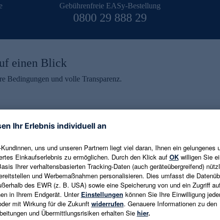
e
Gebührenfreie EASy-Bestellung
0800 29 888 29
uf einen Blick
aire Bedingungen und volle Transparenz.
ein erhalten
eren und aktuelle Trends,
E-Mail-Adresse eingeben
alten. Als Dankeschön
ne Abmeldung ist jederzeit in
Es gelten die
Datenschutzrichtlinien
un