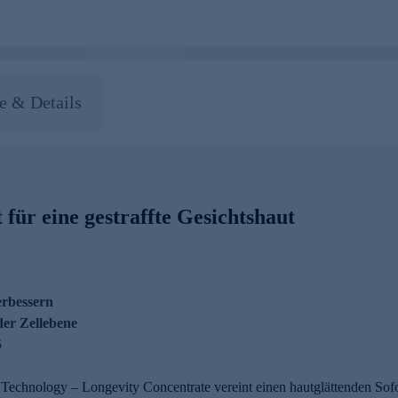
 & Details
für eine gestraffte Gesichtshaut
erbessern
er Zellebene
5
echnology – Longevity Concentrate vereint einen hautglättenden Sofort