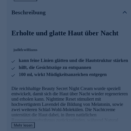
Youth Proteins die Produktion von Kollagen und Fibrillin
anregen. Der neue Youth Lab-Komplex unterstützt die
Beschreibung
Hautregeneration, fördert die Elastizität und Spannkraft und
hilft, ihre Struktur von innen heraus zu festigen.
Die Hauptinhaltsstoffe der Nachtcreme
Erholte und glatte Haut über Nacht
Nighttime Reset: Hochwertigster Lavendel von dem
weltbekannten Valensole Plateau, im Herzen der
Provence
kann feine Linien glätten und die Hautstruktur stärken
Fördert die Hauterneuerung und -regeneration über
Nacht
hilft, die Gesichtszüge zu entspannen
Wirkt entspannend auf die Gesichtszüge
100 ml, wirkt Müdigkeitsanzeichen entgegen
Kann feine Linien glätten und helfen die Hautstruktur zu
stärken
Fördert die Hautvitalität und wirkt Müdigkeitsanzeichen
Die reichhaltige Beauty Secret Night Cream wurde speziell
entgegen
entwickelt, damit sich die Haut über Nacht wieder regenerieren
und erholen kann. Nighttime Reset stimuliert mit
Natural Youth Proteins:
hochwertigstem Lavendel die Bildung von Melatonin, sowie
zwei weiteren Schlaf-Wohl-Molekülen. Die Nachtcreme
Fördert definierte und gestraffte Gesichtskonturen
unterstützt die Haut dabei, in ihren natürlichen
Kann feine Linien und Fältchen mildern
Regenerationsrhythmus zurückzufinden, während Natural
Wirkt glättend und festigend
Youth Proteins die Produktion von Kollagen und Fibrillin
Mehr lesen
anregen. Der neue Youth Lab-Komplex unterstützt die