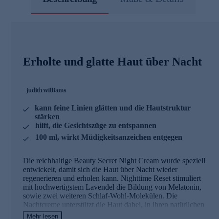
Erholte und glatte Haut über Nacht
kann feine Linien glätten und die Hautstruktur
stärken
hilft, die Gesichtszüge zu entspannen
100 ml, wirkt Müdigkeitsanzeichen entgegen
Die reichhaltige Beauty Secret Night Cream wurde speziell
entwickelt, damit sich die Haut über Nacht wieder
regenerieren und erholen kann. Nighttime Reset stimuliert
mit hochwertigstem Lavendel die Bildung von Melatonin,
sowie zwei weiteren Schlaf-Wohl-Molekülen. Die
Nachtcreme unterstützt die Haut dabei, in ihren natürlichen
Regenerationsrhythmus zurückzufinden, während Natural
Mehr lesen