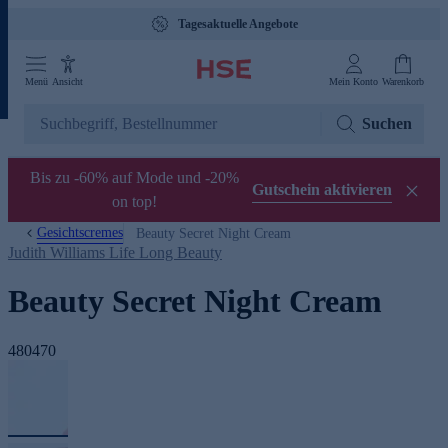
Tagesaktuelle Angebote
Menü
Ansicht
Mein Konto
Warenkorb
Suchen
Bis zu -60% auf Mode und -20%
Gutschein aktivieren
on top!
Gesichtscremes
Beauty Secret Night Cream
Judith Williams Life Long Beauty
Beauty Secret Night Cream
480470