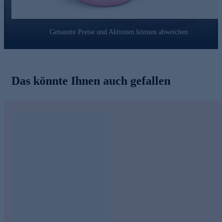
Mönchspfeffer:
Hilft, die Hautdichte, Hautelastizität und Spannkraft der
Haut wiederherzustellen
Genannte Preise und Aktionen können abweichen
Kann Falten und feine Linien mildern
Fördert die natürliche Hautvitalität
Unterstützt die Zellerneuerung
Polyglutaminsäure:
Das könnte Ihnen auch gefallen
Hilft langfristig Feuchtigkeit zu speichern
Kann feine Linien glätten und aufpolsternd wirken
Wirkt dem transepidermalen Wasserverlust entgegen
Wirkt beruhigend
Omega-6-Lipid:
Hilft die Hautbarriere zu stärken
Kann Feuchtigkeit spenden
Fördert die Regeneration der Haut
Straffe Haut über Nacht! Jetzt bequem online bestellen.