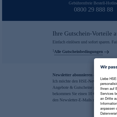
Gebührenfreie Bestell-Hotlin
0800 29 888 88
Ihre Gutschein-Vorteile a
Einfach einlösen und sofort sparen. F
1
Alle Gutscheinbedingungen
Newsletter abonnieren – 10 € Gutsch
Ich möchte den HSE-Newsletter abonni
Angebote & Gutscheine per E-Mail erh
bekommen Sie einen 10 € Gutschein. Ei
den Newsletter-E-Mails möglich.