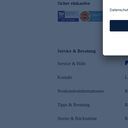
Sicher einkaufen
Service & Beratung
Z
Service & Hilfe
s
Kontakt
L
Neukundeninformationen
R
Tipps & Beratung
R
Storno & Rücknahme
K