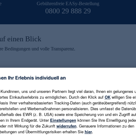
e
Gebührenfreie EASy-Bestellung
0800 29 888 29
uf einen Blick
aire Bedingungen und volle Transparenz.
ein erhalten
eren und aktuelle Trends,
E-Mail-Adresse eingeben
alten. Als Dankeschön
ne Abmeldung ist jederzeit in
Es gelten die
Datenschutzrichtlinien
un