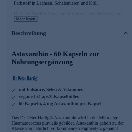
Farbstoff in Lachsen, Schalentieren und Krill.
Dr. Peter Hartig® Astaxanthin Kapseln sind hervorragend
für die tägliche Nahrungsergänzung geeignet! Sie lassen sich
Mehr lesen
ausgezeichnet mit allen weiteren Dr. Peter Hartig®
Produkten kombinieren, insbesondere mit Spirulina Zink,
Beschreibung
Spermidine L Vital und Memory G 400.
Astaxanthin Kapseln mit hochwertigen
Astaxanthin - 60 Kapseln zur
Wirkstoffen
Nahrungsergänzung
• enthält Vitamin B12, Vitamin E, Folsäure und Selen
• Selen und Vitamin E tragen dazu bei, Ihre Zellen vor
oxidativem Stress zu schützen
• Vitamin B12 trägt zu einem normalen Energiestoffwechsel
bei
mit Folsäure, Selen & Vitaminen
• Vitamin B12 trägt zur Verringerung von Müdigkeit und
vegane LiCaps®-Kapselhüllen
Ermüdung bei
• enthält 4 mg Astaxanthin pro Kapsel
60 Kapseln, 4 mg Astaxanthin pro Kapsel
Dr. Peter Hartig® forscht für Ihre Gesundheit
Das Dr. Peter Hartig® Astaxanthin wird in der Mikroalge
Haematococcus pluvialis gebildet. Astaxanthin gehört zu der
Seit über 25 Jahren steht der Name Dr. Peter Hartig® für die
Klasse von natürlich vorkommenden Pigmenten, genannt
Erforschung von Mikroalgen und die Entwicklung von