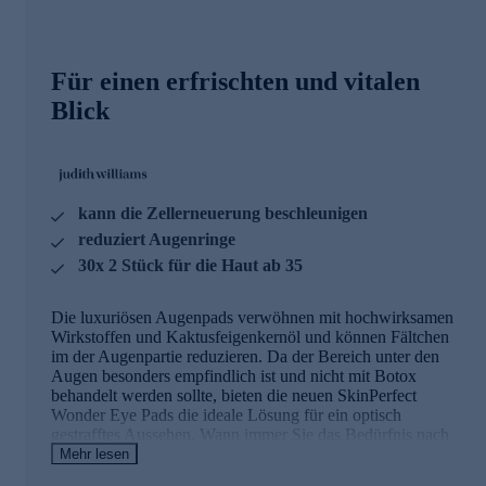
Für einen erfrischten und vitalen
Blick
kann die Zellerneuerung beschleunigen
reduziert Augenringe
30x 2 Stück für die Haut ab 35
Die luxuriösen Augenpads verwöhnen mit hochwirksamen
Wirkstoffen und Kaktusfeigenkernöl und können Fältchen
im der Augenpartie reduzieren. Da der Bereich unter den
Augen besonders empfindlich ist und nicht mit Botox
behandelt werden sollte, bieten die neuen SkinPerfect
Wonder Eye Pads die ideale Lösung für ein optisch
gestrafftes Aussehen. Wann immer Sie das Bedürfnis nach
einer schnellen Anti-Aging-Behandlung verspüren, können
Mehr lesen
Sie diese effektiven Augenpads als Wunderwaffe einsetzen.