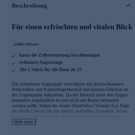
Sie bekämpfen feine Linien und Fältchen, wo andere
Beschreibung
Methoden nicht angewendet werden können. Mit einem
Wirkstoff ähnlich zu faltenglättenden Injektionen und dem
wertvollen Kaktusfeigenkernöl helfen sie, Falten zu
reduzieren.
Für einen erfrischten und vitalen Blick
Die Inhaltsstoffe und ihre Wirkweisen
AgeDefEye
kann die Zellerneuerung beschleunigen
- Hemmt die Freisetzung von Neurotransmittern und kann
reduziert Augenringe
die darunter befindlichen Muskelkontraktionen im Gesicht
mindern, indem es die Verbindung zwischen Muskel und
30x 2 Stück für die Haut ab 35
Nerv blockiert
- Reduziert Falten effektiv und verhindert, dass sich Falten
Die luxuriösen Augenpads verwöhnen mit hochwirksamen
vertiefen oder neue entstehen
Wirkstoffen und Kaktusfeigenkernöl und können Fältchen im
der Augenpartie reduzieren. Da der Bereich unter den Augen
Kaktusfeigenkernöl
besonders empfindlich ist und nicht mit Botox behandelt
- Reguliert den Feuchtigkeitshaushalt und kann
werden sollte, bieten die neuen SkinPerfect Wonder Eye Pads
Altersflecken, Hautreizungen und UV-Licht-Schäden
die ideale Lösung für ein optisch gestrafftes Aussehen. Wann
mindern
immer Sie das Bedürfnis nach einer schnellen Anti-Aging-
- Vitamin C schützt die Haut vor freien Radikalen
Behandlung verspüren, können Sie diese effektiven Augenpads
Mehr lesen
- Vitamin E wirkt antioxidativ und liefert Feuchtigkeit in die
als Wunderwaffe einsetzen. Sie bekämpfen feine Linien und
oberste Hautschicht
Fältchen, wo andere Methoden nicht angewendet werden