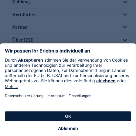
Zahlung
Rechtliches
Partner
Über HSE
Im TV
HSE International
Versand durch
Folge uns
AGB
Datenschutz
Impressum
Alle Rechte vorbehalten. Alle Preise inkl. gesetzlicher MwSt., zzgl. Versandkosten.