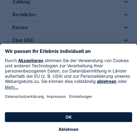
Zahlung
Rechtliches
Partner
Über HSE
Im TV
HSE International
Versand durch
Folge uns
AGB
Datenschutz
Impressum
Alle Rechte vorbehalten. Alle Preise inkl. gesetzlicher MwSt., zzgl. Versandkosten.