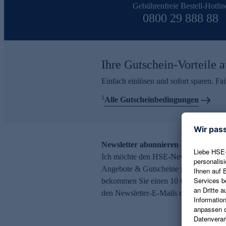
Gebührenfreie Bestell-Hotlin
0800 29 888 88
Ihre Gutschein-Vorteile a
Einfach einlösen und sofort sparen. F
1
Alle Gutscheinbedingungen
Newsletter abonnieren – 10 € Gutsch
Ich möchte den HSE-Newsletter abonni
Angebote & Gutscheine per E-Mail erh
bekommen Sie einen 10 € Gutschein. Ei
den Newsletter-E-Mails möglich.