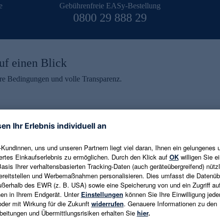
e
Gebührenfreie EASy-Bestellung
0800 29 888 29
uf einen Blick
aire Bedingungen und volle Transparenz.
ein erhalten
eren und aktuelle Trends,
E-Mail-Adresse eingeben
alten. Als Dankeschön
ne Abmeldung ist jederzeit in
Es gelten die
Datenschutzrichtlinien
un