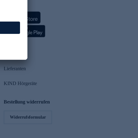
HSE App
Partner
Lieferanten
KIND Hörgeräte
Bestellung widerrufen
Widerrufsformular