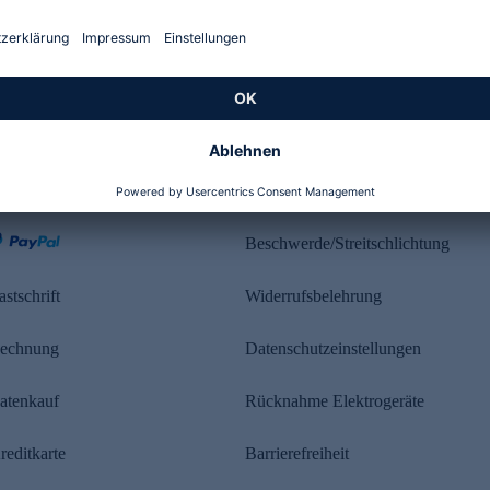
Kundenbewertung
ahlung
Rechtliches
Beschwerde/Streitschlichtung
astschrift
Widerrufsbelehrung
echnung
Datenschutzeinstellungen
atenkauf
Rücknahme Elektrogeräte
reditkarte
Barrierefreiheit