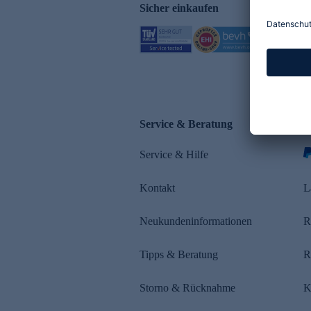
Sicher einkaufen
Service & Beratung
Z
Service & Hilfe
s
Kontakt
L
Neukundeninformationen
R
Tipps & Beratung
R
Storno & Rücknahme
K