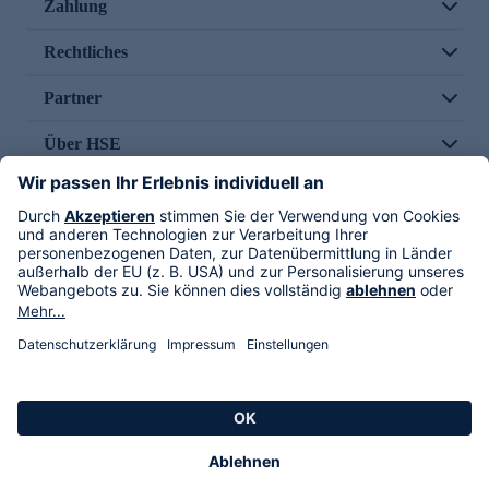
Zahlung
Rechtliches
Partner
Über HSE
Im TV
HSE International
Versand durch
Folge uns
AGB
Datenschutz
Impressum
Alle Rechte vorbehalten. Alle Preise inkl. gesetzlicher MwSt., zzgl. Versandkosten.