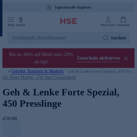
Tagesaktuelle Angebote
Menü
Ansicht
Mein Konto
Warenkorb
Suchen
Bis zu -60% auf Mode und -20%
Gutschein aktivieren
on top!
Gelenke, Knochen & Muskeln
Geh & Lenke Forte Spezial, 450 Presslinge
Dr. Peter Hartig - Für Ihre Gesundheit
Geh & Lenke Forte Spezial,
450 Presslinge
478180