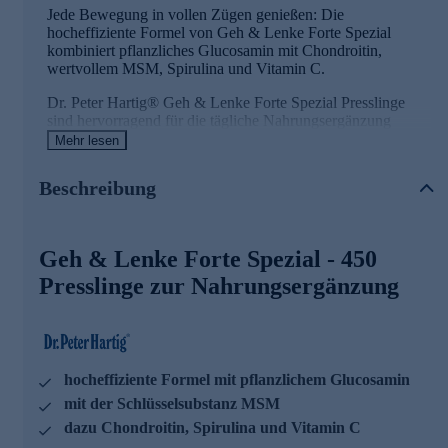
Jede Bewegung in vollen Zügen genießen: Die
hocheffiziente Formel von Geh & Lenke Forte Spezial
kombiniert pflanzliches Glucosamin mit Chondroitin,
wertvollem MSM, Spirulina und Vitamin C.
Dr. Peter Hartig® Geh & Lenke Forte Spezial Presslinge
sind hervorragend für die tägliche Nahrungsergänzung
geeignet. Sie lassen sich ausgezeichnet mit allen weiteren Dr.
Mehr lesen
Peter Hartig® Produkten kombinieren, insbesondere mit
„Mega MSM“, „Weihrauch Spezial 3000“, „Osteo K2" und
Beschreibung
„Shiitake D 1000“.
Mit wertvollen Wirkstoffen
Geh & Lenke Forte Spezial - 450
Vitamin C trägt zu einer normalen Kollagenbildung für
Presslinge zur Nahrungsergänzung
eine normale Knorpelfunktion bei
Vitamin C trägt zu einer normalen Kollagenbildung für
eine normale Funktion der Knochen bei
Zink trägt zur Erhaltung normaler Knochen bei
Folsäure trägt zu einer normalen Aminosäuresynthese bei
hocheffiziente Formel mit pflanzlichem Glucosamin
mit der Schlüsselsubstanz MSM
Dr. Peter Hartig
®
forscht für Ihre Gesundheit
dazu Chondroitin, Spirulina und Vitamin C
Seit knapp 40 Jahren steht der Name Dr. Peter Hartig® für