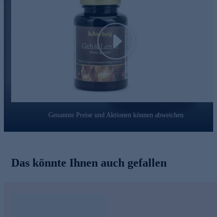
Seit knapp 40 Jahren steht der Name Dr. Peter Hartig® für die
Erforschung von Mikroalgen und die Entwicklung von
Nahrungsergänzungsmitteln. Seine Inspiration und Motivation
findet er in der Natur selbst – dem Wasser und den Pflanzen.
Gemeinsam mit seinem Wissenschaftsteam lässt er altes Wissen
Play
und moderne Forschung harmonisch zusammenfließen. Diese
Erfahrung stellt er stets in den Dienst von sich und seinen
Mitmenschen.
Jetzt online bestellen.
Sie erhalten dieses Produkt auch ganz bequem im günstigen
Treue Abo in einem frei wählbaren Lieferzyklus. Wenden Sie
sich bei Interesse bitte an unsere gebührenfreie Bestell-Hotline
Genannte Preise und Aktionen können abweichen
0800 29 888 88
.
Das könnte Ihnen auch gefallen