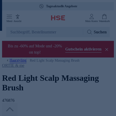
Tagesaktuelle Angebote
Menü
Ansicht
Mein Konto
Warenkorb
Suchen
Bis zu -60% auf Mode und -20%
Gutschein aktivieren
on top!
Haarstyling
Red Light Scalp Massaging Brush
ORTIE & me
Red Light Scalp Massaging
Brush
476876