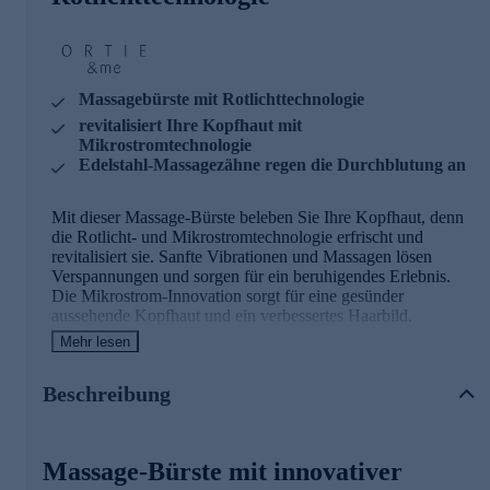
Massagebürste mit Rotlichttechnologie
revitalisiert Ihre Kopfhaut mit
Mikrostromtechnologie
Edelstahl-Massagezähne regen die Durchblutung an
Mit dieser Massage-Bürste beleben Sie Ihre Kopfhaut, denn
die Rotlicht- und Mikrostromtechnologie erfrischt und
revitalisiert sie. Sanfte Vibrationen und Massagen lösen
Verspannungen und sorgen für ein beruhigendes Erlebnis.
Die Mikrostrom-Innovation sorgt für eine gesünder
aussehende Kopfhaut und ein verbessertes Haarbild.
Mehr lesen
Tragbar und reisefreundlich: Kompakt und leicht, ideal
für zu Hause und unterwegs.
Beschreibung
Stimuliert Ihre Kopfhaut: Massagezähne aus Edelstahl
fördern die Durchblutung, während sanfte Mikrostrom-
Impulse die Kopfhaut und Haarwurzeln
Massage-Bürste mit innovativer
zusätzlich/gezielt aktivieren und die Haarpflege durch
verbesserte Wirkstoffaufnahme optimieren.