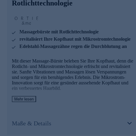
Rotlichttechnologie
Rotlichttechnologie für revitalisierende Haarpflege:
Nutzt die Kraft des roten Lichts, um die Kopfhaut zu
beleben und zu erfrischen und so die natürliche Vitalität
des Haares zu stärken.
Massagebürste mit Rotlichttechnologie
Individuelle Pflege mit Flüssiganwendung: Die
revitalisiert Ihre Kopfhaut mit Mikrostromtechnologie
Anwendung von Haarpflegeflüssigkeiten wie Tonics
Edelstahl-Massagezähne regen die Durchblutung an
oder Seren ist kinderleicht. Für eine optimale Pflege und
eine individuelle Haarpflegeroutine einfach den Behälter
mit Ihrem Serum befüllen.
Mit dieser Massage-Bürste beleben Sie Ihre Kopfhaut, denn die
Die innovative Mikrostromtechnologie unterstützt die
Rotlicht- und Mikrostromtechnologie erfrischt und revitalisiert
Pflegewirkung für eine gesünder aussehende Kopfhaut
sie. Sanfte Vibrationen und Massagen lösen Verspannungen
und verbesserte Haarstärke und -qualität.
und sorgen für ein beruhigendes Erlebnis. Die Mikrostrom-
Innovation sorgt für eine gesünder aussehende Kopfhaut und
Für Ihr persönliches Spa zuhause - jetzt bequem online
ein verbessertes Haarbild.
bestellen.
Tragbar und reisefreundlich: Kompakt und leicht, ideal für
Mehr lesen
zu Hause und unterwegs.
Stimuliert Ihre Kopfhaut: Massagezähne aus Edelstahl
fördern die Durchblutung, während sanfte Mikrostrom-
Maße & Details
Impulse die Kopfhaut und Haarwurzeln zusätzlich/gezielt
aktivieren und die Haarpflege durch verbesserte