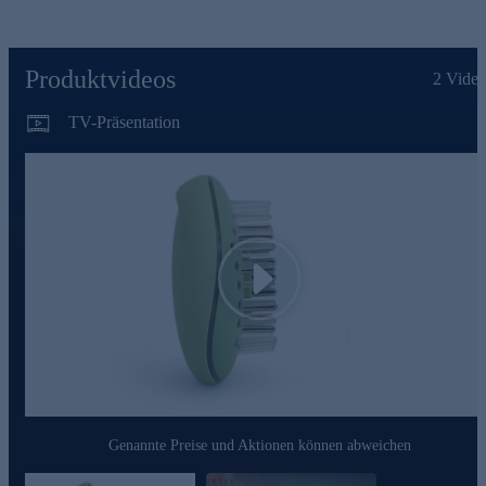
Wirkstoffaufnahme optimieren.
Rotlichttechnologie für revitalisierende Haarpflege: Nutzt
die Kraft des roten Lichts, um die Kopfhaut zu beleben und
Produktvideos
zu erfrischen und so die natürliche Vitalität des Haares zu
2
Video
stärken.
TV-Präsentation
Individuelle Pflege mit Flüssiganwendung: Die
Anwendung von Haarpflegeflüssigkeiten wie Tonics oder
Seren ist kinderleicht. Für eine optimale Pflege und eine
individuelle Haarpflegeroutine einfach den Behälter mit
Ihrem Serum befüllen.
Die innovative Mikrostromtechnologie unterstützt die
Pflegewirkung für eine gesünder aussehende Kopfhaut und
verbesserte Haarstärke und -qualität.
Play
Für Ihr persönliches Spa zuhause - jetzt bequem online
bestellen.
Genannte Preise und Aktionen können abweichen