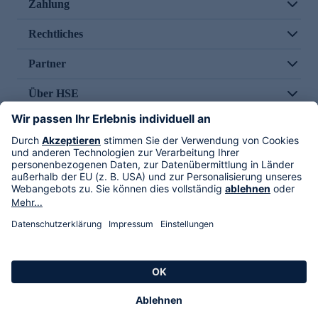
Zahlung
Rechtliches
Partner
Über HSE
Im TV
HSE International
Versand durch
Folge uns
AGB
Datenschutz
Impressum
Alle Rechte vorbehalten. Alle Preise inkl. gesetzlicher MwSt., zzgl. Versandkosten.