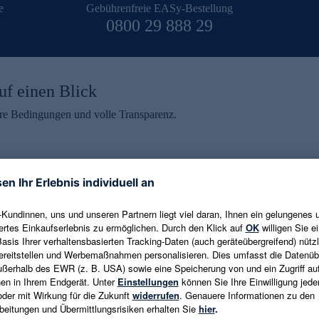
e
Gebührenfreie EASy-Bestellung
0800 29 888 29
uf einen Blick
aire Bedingungen und volle Transparenz.
ein erhalten
eren und aktuelle Trends,
E-Mail-Adresse eingeben
alten. Als Dankeschön
ne Abmeldung ist jederzeit in
Es gelten die
Datenschutzrichtlinien
un