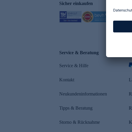
Sicher einkaufen
Service & Beratung
Z
Service & Hilfe
s
Kontakt
L
Neukundeninformationen
R
Tipps & Beratung
R
Storno & Rücknahme
K