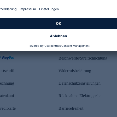
Kundenbewertung
ahlung
Rechtliches
Beschwerde/Streitschlichtung
astschrift
Widerrufsbelehrung
echnung
Datenschutzeinstellungen
atenkauf
Rücknahme Elektrogeräte
reditkarte
Barrierefreiheit