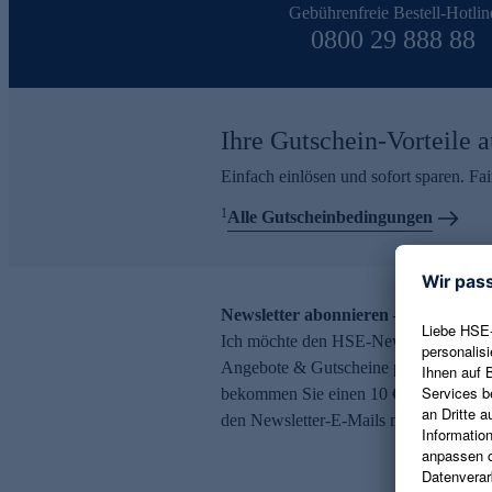
Gebührenfreie Bestell-Hotlin
0800 29 888 88
Ihre Gutschein-Vorteile a
Einfach einlösen und sofort sparen. F
1
Alle Gutscheinbedingungen
Newsletter abonnieren – 10 € Gutsch
Ich möchte den HSE-Newsletter abonni
Angebote & Gutscheine per E-Mail erh
bekommen Sie einen 10 € Gutschein. Ei
den Newsletter-E-Mails möglich.