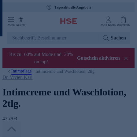
Tagesaktuelle Angebote
Menü
Ansicht
Mein Konto
Warenkorb
Suchen
Bis zu -60% auf Mode und -20%
Gutschein aktivieren
on top!
Intimpflege
Intimcreme und Waschlotion, 2tlg.
Dr. Vivien Karl
Intimcreme und Waschlotion,
2tlg.
475703