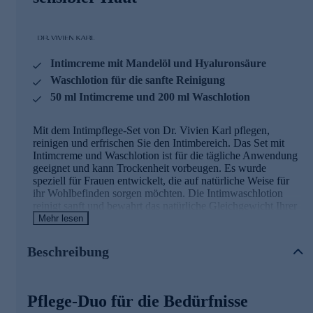
Intimcreme mit Mandelöl und Hyaluronsäure
Waschlotion für die sanfte Reinigung
50 ml Intimcreme und 200 ml Waschlotion
Mit dem Intimpflege-Set von Dr. Vivien Karl pflegen,
reinigen und erfrischen Sie den Intimbereich. Das Set mit
Intimcreme und Waschlotion ist für die tägliche Anwendung
geeignet und kann Trockenheit vorbeugen. Es wurde
speziell für Frauen entwickelt, die auf natürliche Weise für
ihr Wohlbefinden sorgen möchten. Die Intimwaschlotion
reinigt sanft und bewahrt das natürliche Gleichgewicht Ihrer
Haut, ohne auszutrocknen. Die Intimcreme 01 ergänzt diese
Mehr lesen
Routine und spendet reichhaltige Feuchtigkeit.
Beschreibung
Intimcreme 01 mit Mandelöl
Die Intimcreme 01 von Dr. Vivien Karl pflegt sanft und
Pflege-Duo für die Bedürfnisse
sicher. Sie ist
insbesondere bei Intimtrockenheit oder zur reinen