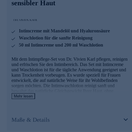
sensibler Haut
Hautpflege geeignet. Wir sorgen dafür, dass nur hochwertige
Inhaltsstoffe wie Mandelöl, Hyaluron- und Milchsäure an
Ihre intimsten Stellen gelangen. So kann sich die Haut
beruhigen, sie bekommt mehr Feuchtigkeit und mit 4,2 den
pHWert, den sie braucht, um im Gleichgewicht zu bleiben.
Intimcreme mit Mandelöl und Hyaluronsäure
Mit Ihrem täglichen Cremeritual lassen Sie Ihrer Vulva die
Pflege zukommen, die sie verdient.
Waschlotion für die sanfte Reinigung
50 ml Intimcreme und 200 ml Waschlotion
Waschlotion 02 mit Sheabutter
Mit dem Intimpflege-Set von Dr. Vivien Karl pflegen, reinigen
Die intime Waschlotion pflegt Ihre Haut schon während des
und erfrischen Sie den Intimbereich. Das Set mit Intimcreme
Duschens. Der Mix aus Sheabutter, Sonnenblumenöl,
und Waschlotion ist für die tägliche Anwendung geeignet und
Niacinamid und Glycerin sorgt dafür, dass der Intimbereich
kann Trockenheit vorbeugen. Es wurde speziell für Frauen
gleichzeitig gereinigt und gestärkt wird. Erleben Sie die
entwickelt, die auf natürliche Weise für ihr Wohlbefinden
seidig cremige Konsistenz, die speziell für die Bedürfnisse
sorgen möchten. Die Intimwaschlotion reinigt sanft und
sensibler Intimhaut und das tägliche Waschen entwickelt
bewahrt das natürliche Gleichgewicht Ihrer Haut, ohne
wurde.
auszutrocknen. Die Intimcreme 01 ergänzt diese Routine und
Mehr lesen
spendet reichhaltige Feuchtigkeit.
Intimpflege-Duo gleich online bestellen.
Intimcreme 01 mit Mandelöl
Maße & Details
Die Intimcreme 01 von Dr. Vivien Karl pflegt sanft und sicher.
Sie ist