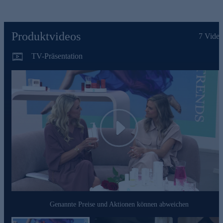
insbesondere bei Intimtrockenheit oder zur reinen Hautpflege
geeignet. Wir sorgen dafür, dass nur hochwertige Inhaltsstoffe
wie Mandelöl, Hyaluron- und Milchsäure an Ihre intimsten
Stellen gelangen. So kann sich die Haut beruhigen, sie
Produktvideos
7
Video
bekommt mehr Feuchtigkeit und mit 4,2 den pHWert, den sie
braucht, um im Gleichgewicht zu bleiben. Mit Ihrem täglichen
TV-Präsentation
Cremeritual lassen Sie Ihrer Vulva die Pflege zukommen, die
sie verdient.
Waschlotion 02 mit Sheabutter
Die intime Waschlotion pflegt Ihre Haut schon während des
Duschens. Der Mix aus Sheabutter, Sonnenblumenöl,
Niacinamid und Glycerin sorgt dafür, dass der Intimbereich
Play
gleichzeitig gereinigt und gestärkt wird. Erleben Sie die seidig
cremige Konsistenz, die speziell für die Bedürfnisse sensibler
Intimhaut und das tägliche Waschen entwickelt wurde.
Intimpflege-Duo gleich online bestellen.
Genannte Preise und Aktionen können abweichen