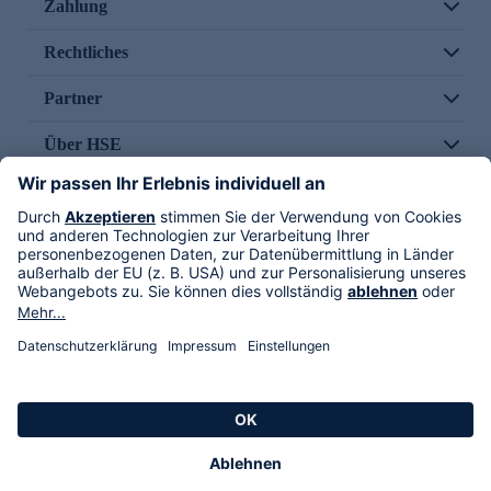
Zahlung
Rechtliches
Partner
Über HSE
Im TV
HSE International
Versand durch
Folge uns
AGB
Datenschutz
Impressum
Alle Rechte vorbehalten. Alle Preise inkl. gesetzlicher MwSt., zzgl. Versandkosten.