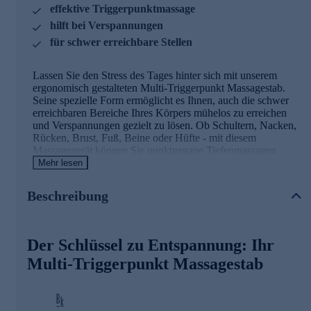
effektive Triggerpunktmassage
hilft bei Verspannungen
für schwer erreichbare Stellen
Lassen Sie den Stress des Tages hinter sich mit unserem
ergonomisch gestalteten Multi-Triggerpunkt Massagestab.
Seine spezielle Form ermöglicht es Ihnen, auch die schwer
erreichbaren Bereiche Ihres Körpers mühelos zu erreichen
und Verspannungen gezielt zu lösen. Ob Schultern, Nacken,
Rücken, Brust, Fuß, Beine oder Hüfte - mit diesem
Massagegerät können Sie punktgenaue Tiefenmassagen
sowie wohltuende Streichmassagen durchführen. Die
Mehr lesen
Intensität bestimmen Sie selbst: Von leichtem Druck bis hin
zu starker Stimulation, dieser Massagestab bietet Ihnen ein
Beschreibung
vielseitiges Anwendungsspektrum.
Was versteht man unter
Der Schlüssel zu Entspannung: Ihr
Triggerpunktmassage?
Multi-Triggerpunkt Massagestab
Die Massage der Triggerpunkte ist ein Weg um
Verspannungen zu lindern. Die Triggerpunkte werden unter
Druck gereizt, das hat als Resultat, dass die entsprechenden
Verspannungen in andere Zonen weitergeleitet werden.