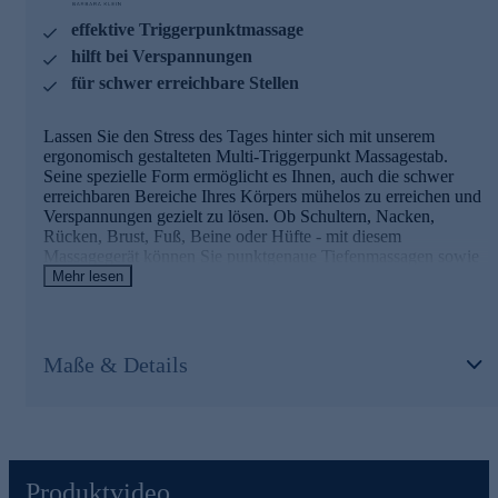
Streichungen und auch Dehnungen komplettieren die
effektive Triggerpunktmassage
entsprechende Triggerpunktmassage.
hilft bei Verspannungen
Die Massage der Triggerpunkte ist ein Weg um
für schwer erreichbare Stellen
Verspannungen zu lindern. Die Triggerpunkte werden unter
Druck gereizt, das hat als Resultat, dass die entsprechenden
Verspannungen in andere Zonen weitergeleitet werden.
Lassen Sie den Stress des Tages hinter sich mit unserem
Streichungen und auch Dehnungen komplettieren die
ergonomisch gestalteten Multi-Triggerpunkt Massagestab.
entsprechende Triggerpunktmassage.
Seine spezielle Form ermöglicht es Ihnen, auch die schwer
erreichbaren Bereiche Ihres Körpers mühelos zu erreichen und
Gleich heute noch online bestellen: Erleben Sie, wie sich
Verspannungen gezielt zu lösen. Ob Schultern, Nacken,
Ihr Körper entspannt und revitalisiert.
Rücken, Brust, Fuß, Beine oder Hüfte - mit diesem
Massagegerät können Sie punktgenaue Tiefenmassagen sowie
wohltuende Streichmassagen durchführen. Die Intensität
Mehr lesen
bestimmen Sie selbst: Von leichtem Druck bis hin zu starker
Stimulation, dieser Massagestab bietet Ihnen ein vielseitiges
Anwendungsspektrum.
Maße & Details
Was versteht man unter Triggerpunktmassage?
Die Massage der Triggerpunkte ist ein Weg um Verspannungen
zu lindern. Die Triggerpunkte werden unter Druck gereizt, das
hat als Resultat, dass die entsprechenden Verspannungen in
andere Zonen weitergeleitet werden. Streichungen und auch
Produktvideo