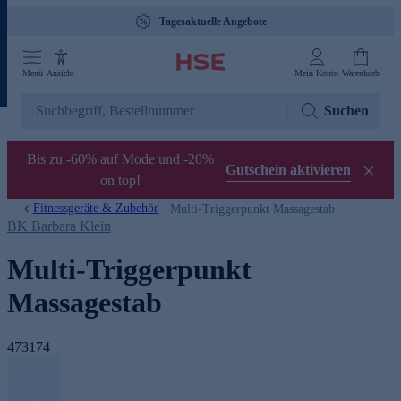
Tagesaktuelle Angebote
Menü
Ansicht
Mein Konto
Warenkorb
Suchen
Bis zu -60% auf Mode und -20%
Gutschein aktivieren
on top!
Fitnessgeräte & Zubehör
Multi-Triggerpunkt Massagestab
BK Barbara Klein
Multi-Triggerpunkt
Massagestab
473174