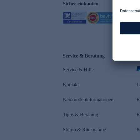
Sicher einkaufen
Service & Beratung
Z
Service & Hilfe
s
Kontakt
L
Neukundeninformationen
R
Tipps & Beratung
R
Storno & Rücknahme
K