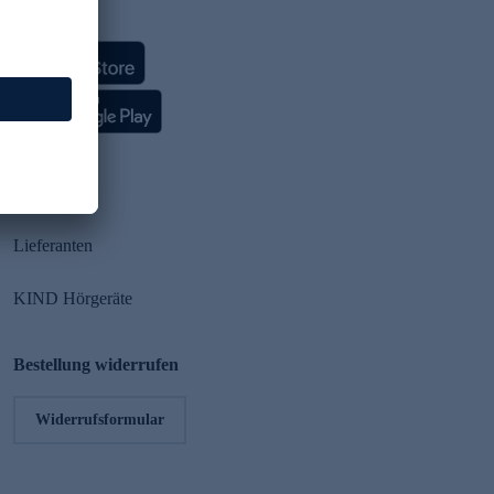
HSE App
Partner
Lieferanten
KIND Hörgeräte
Bestellung widerrufen
Widerrufsformular