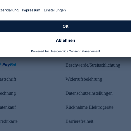
Kundenbewertung
ahlung
Rechtliches
Beschwerde/Streitschlichtung
astschrift
Widerrufsbelehrung
echnung
Datenschutzeinstellungen
atenkauf
Rücknahme Elektrogeräte
reditkarte
Barrierefreiheit