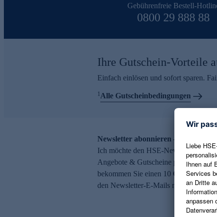
Gebührenfreie Bestell-Hotlin
0800 29 888 88
Ihre Gutschein-Vorteile a
Einfach einlösen und sofort sparen. F
1
Alle Gutscheinbedingungen
Newsletter abonnieren – 10 € Gutsch
Ich möchte den HSE-Newsletter abonni
Angebote & Gutscheine per E-Mail erh
bekommen Sie einen 10 € Gutschein. Ei
den Newsletter-E-Mails möglich.