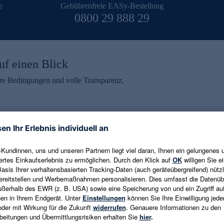
e
Gebührenfreie EASy-Bestellung
0800 29 888 29
uf einen Blick
aire Bedingungen und volle Transparenz.
ein erhalten
eren und aktuelle Trends,
E-Mail-Adresse eingeben
alten. Als Dankeschön
ne Abmeldung ist jederzeit in
Es gelten die
Datenschutzrichtlinien
un