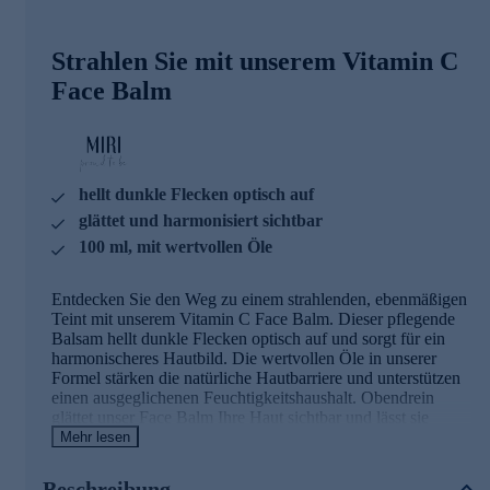
Strahlen Sie mit unserem Vitamin C
Face Balm
hellt dunkle Flecken optisch auf
glättet und harmonisiert sichtbar
100 ml, mit wertvollen Öle
Entdecken Sie den Weg zu einem strahlenden, ebenmäßigen
Teint mit unserem Vitamin C Face Balm. Dieser pflegende
Balsam hellt dunkle Flecken optisch auf und sorgt für ein
harmonischeres Hautbild. Die wertvollen Öle in unserer
Formel stärken die natürliche Hautbarriere und unterstützen
einen ausgeglichenen Feuchtigkeitshaushalt. Obendrein
glättet unser Face Balm Ihre Haut sichtbar und lässt sie
samtweich erscheinen. Schenken Sie Ihrer Haut die Pflege,
Mehr lesen
die sie verdient, und erfreuen Sie sich an einem frischen,
lebendigen Aussehen, das von innen heraus strahlt.
Beschreibung