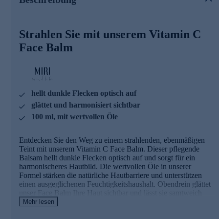
Wertvolle Inhaltsstoffe in der Übersicht
Strahlen Sie mit unserem Vitamin C
Golden C
: Stabiles und aktives Vitamin C, bestehend aus 3
synergistischen Komponenten - Ascorbinsäure, Gold-
Face Balm
Mikropartikel und Glutathion-Tripeptid. Es bietet bis zu 100
% Penetration und schnellere Freisetzung in der Haut mit
hoher Bioverfügbarkeit, beugt oxidativem Stress vor,
aktiviert die Kollagensynthese, hat eine antioxidative
Wirkung von bis zu 70 % und bietet eine ausgleichende und
hellt dunkle Flecken optisch auf
aufhellende Wirkung.
glättet und harmonisiert sichtbar
Acai-Eco
: Super Fruit Komplex aus Südamerika mit
100 ml, mit wertvollen Öle
antioxidativer Wirkung, schützenden Eigenschaften, reich an
wertvollen Polyphenolen, Vitaminen und Nährstoffen.
Reguliert den Feuchtigkeitshaushalt der Haut und hat
Entdecken Sie den Weg zu einem strahlenden, ebenmäßigen
hautstraffende Eigenschaften.
Teint mit unserem Vitamin C Face Balm. Dieser pflegende
Balsam hellt dunkle Flecken optisch auf und sorgt für ein
Orangenbaumblüte & Orangenöl
: Wirkt antioxidativ und
harmonischeres Hautbild. Die wertvollen Öle in unserer
hautberuhigend, wirkt feuchtigkeitsspendend.
Formel stärken die natürliche Hautbarriere und unterstützen
einen ausgeglichenen Feuchtigkeitshaushalt. Obendrein glättet
Biolumitá
: Balanciert den Hautton aus und schafft ein
unser Face Balm Ihre Haut sichtbar und lässt sie samtweich
optisch ebenmäßigeres Hautbild. Dunkle Flecken werden
erscheinen. Schenken Sie Ihrer Haut die Pflege, die sie
Mehr lesen
optisch aufgehellt.
verdient, und erfreuen Sie sich an einem frischen, lebendigen