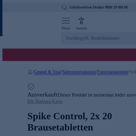
Gebührenfreie Hotline 0800 29 888 88
Menü
Ansicht
Gesund & Vital
Nahrungsergänzung
Figurmanagement
/
/
/
/
Spi
Ausverkauft
Dieses Produkt ist momentan leider ausve
BK Barbara Klein
Spike Control, 2x 20
Brausetabletten