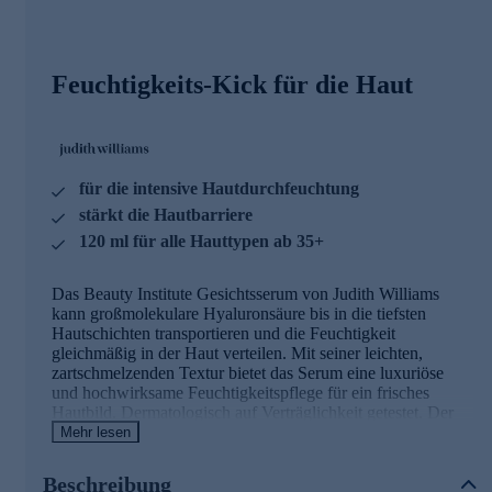
Feuchtigkeits-Kick für die Haut
für die intensive Hautdurchfeuchtung
stärkt die Hautbarriere
120 ml für alle Hauttypen ab 35+
Das Beauty Institute Gesichtsserum von Judith Williams
kann großmolekulare Hyaluronsäure bis in die tiefsten
Hautschichten transportieren und die Feuchtigkeit
gleichmäßig in der Haut verteilen. Mit seiner leichten,
zartschmelzenden Textur bietet das Serum eine luxuriöse
und hochwirksame Feuchtigkeitspflege für ein frisches
Hautbild. Dermatologisch auf Verträglichkeit getestet. Der
enthaltene 6,5 % AQUALUXE Hydration Complex ahmt
Mehr lesen
die Iontophorese-Behandlung nach, bei der Wirkstoffe tiefer
in die Haut gehen können. Er fördert eine langanhaltende
Beschreibung
Feuchtigkeit und eine gleichmäßige Feuchtigkeitsverteilung.