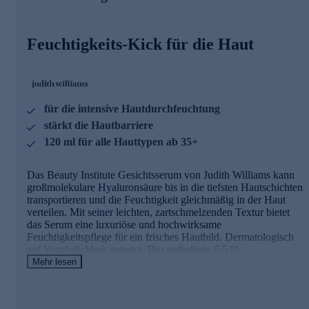
Außerdem unterstützt er die Haut dabei, auch äußere
Feuchtigkeit aufnehmen zu können.
Feuchtigkeits-Kick für die Haut
Machen Sie Ihr Zuhause zum Beauty Intitute
Durch die Verbindung von Hautanalyse,
Behandlungsvorschlägen und individuell kombinierbaren
Produkten mit höchster Wirkleistung erzielen Sie mit den
für die intensive Hautdurchfeuchtung
Kosmetikartikeln aus der Linie Beauty Institute zu Hause
stärkt die Hautbarriere
Resultate, wie nach einer professionellen
Kosmetikbehandlung.
120 ml für alle Hauttypen ab 35+
Online bestellen und die Haut verwöhnen.
Das Beauty Institute Gesichtsserum von Judith Williams kann
großmolekulare Hyaluronsäure bis in die tiefsten Hautschichten
transportieren und die Feuchtigkeit gleichmäßig in der Haut
verteilen. Mit seiner leichten, zartschmelzenden Textur bietet
das Serum eine luxuriöse und hochwirksame
Feuchtigkeitspflege für ein frisches Hautbild. Dermatologisch
auf Verträglichkeit getestet. Der enthaltene 6,5 %
AQUALUXE Hydration Complex ahmt die Iontophorese-
Mehr lesen
Behandlung nach, bei der Wirkstoffe tiefer in die Haut gehen
können. Er fördert eine langanhaltende Feuchtigkeit und eine
gleichmäßige Feuchtigkeitsverteilung. Außerdem unterstützt er