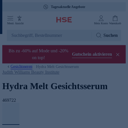
Tagesaktuelle Angebote
Menü
Ansicht
Mein Konto
Warenkorb
Suchen
Bis zu -60% auf Mode und -20%
Gutschein aktivieren
on top!
Gesichtsseren
Hydra Melt Gesichtsserum
Judith Williams Beauty Institute
Hydra Melt Gesichtsserum
469722