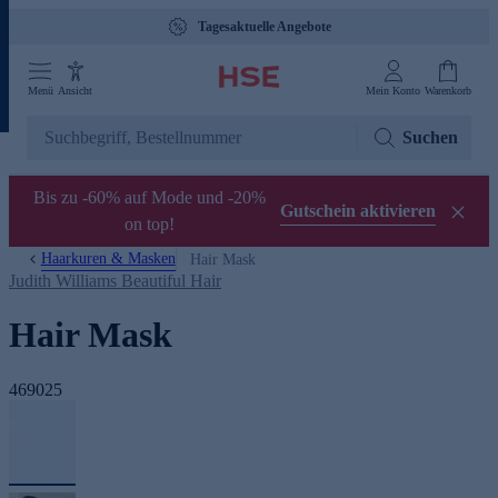
Tagesaktuelle Angebote
Menü
Ansicht
Mein Konto
Warenkorb
Suchen
Bis zu -60% auf Mode und -20%
Gutschein aktivieren
on top!
Haarkuren & Masken
Hair Mask
Judith Williams Beautiful Hair
Hair Mask
469025