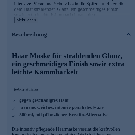
intensive Pflege und Schutz bis in die Spitzen und verleiht
dem Haar strahlenden Glanz, ein geschmeidiges Finish
sowie extra leichte Kämmbarkeit nach dem
Waschen.
Mehr lesen
Die Inhaltsstoffe und ihre Wirkweisen
Beschreibung
KeraLUXE:
Haar Maske für strahlenden Glanz,
- hydrolysiertes Hanf- & Reisprotein
- pflanzliche Keratin-Alternative
ein geschmeidiges Finish sowie extra
- für weiches Haar & verbesserten Glanz
leichte Kämmbarkeit
- kann Schäden durch Hitzestyling reduzieren
- sorgt für stärkeres Haar
PROTECION HERO:
- kann das Haar vor Hitzeschäden schützen
gegen geschädigtes Haar
- bietet einen starken antioxidativen Schutz
- kann die Haar-Festigkeit erhöhen
luxuriös weiches, intensiv genährtes Haar
300 ml, mit pflanzlicher Keratin-Alternative
MACADAMIA-, REISKEIM- & MONOI-ÖL:
- SOS-Treatment für strapaziertes Haar
Die intensiv pflegende Haarmaske vereint die kraftvollen
- wirkt feuchtigkeitsspendend & intensiv pflegend
Eigenschaften eines hochwertigen Wirkstoffduos aus