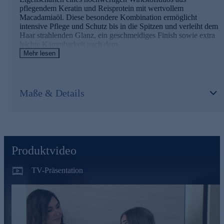
- für seidigen Glanz, Kämmbarkeit & Feuchtigkeit
pflegendem Keratin und Reisprotein mit wertvollem
- pflegt trockenes, beanspruchtes Haar
Macadamiaöl. Diese besondere Kombination ermöglicht
intensive Pflege und Schutz bis in die Spitzen und verleiht dem
Haar strahlenden Glanz, ein geschmeidiges Finish sowie extra
leichte Kämmbarkeit nach dem
Nutzen Sie die Gelegenheit und bestellen jetzt bequem
Waschen.
Mehr lesen
online.
Die Inhaltsstoffe und ihre Wirkweisen
Maße & Details
KeraLUXE:
- hydrolysiertes Hanf- & Reisprotein
- pflanzliche Keratin-Alternative
- für weiches Haar & verbesserten Glanz
- kann Schäden durch Hitzestyling reduzieren
- sorgt für stärkeres Haar
Produktvideo
PROTECION HERO:
TV-Präsentation
- kann das Haar vor Hitzeschäden schützen
- bietet einen starken antioxidativen Schutz
- kann die Haar-Festigkeit erhöhen
MACADAMIA-, REISKEIM- & MONOI-ÖL: