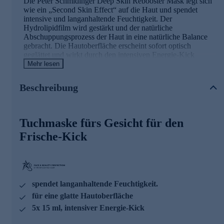
Die Peter Schmidinger Deep Skin Rebooster Mask legt sich
wie ein „Second Skin Effect“ auf die Haut und spendet
intensive und langanhaltende Feuchtigkeit. Der
Hydrolipidfilm wird gestärkt und der natürliche
Abschuppungsprozess der Haut in eine natürliche Balance
gebracht. Die Hautoberfläche erscheint sofort optisch
geglättet und wirkt durch den intensiven Energie-Kick
sichtbar lebendig.
Mehr lesen
Die Hauptinhaltsstoffe und ihre Wirkweisen
Beschreibung
POWER INFUSION COMPLEX
Tuchmaske fürs Gesicht für den
• kann wie ein Energiebooster & Zell-aktivator wirken
• spürbare Hautglättung & Geschmeidigkeit
Frische-Kick
APPLE MOIST ACTIVE
• kann die natürliche Abschuppung optimieren
• kann den natürlichen Säureschutzmantel der Haut
stabilisieren
spendet langanhaltende Feuchtigkeit.
für eine glatte Hautoberfläche
Nutzen Sie die Gelegenheit und bestellen jetzt bequem
5x 15 ml, intensiver Energie-Kick
online.