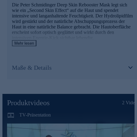
Die Peter Schmidinger Deep Skin Rebooster Mask legt sich
wie ein „Second Skin Effect“ auf die Haut und spendet
intensive und langanhaltende Feuchtigkeit. Der Hydrolipidfilm
wird gestärkt und der natürliche Abschuppungsprozess der
Haut in eine natürliche Balance gebracht. Die Hautoberfläche
erscheint sofort optisch geglättet und wirkt durch den
intensiven Energie-Kick sichtbar lebendig.
Mehr lesen
Die Hauptinhaltsstoffe und ihre Wirkweisen
POWER INFUSION COMPLEX
Maße & Details
• kann wie ein Energiebooster & Zell-aktivator wirken
• spürbare Hautglättung & Geschmeidigkeit
APPLE MOIST ACTIVE
• kann die natürliche Abschuppung optimieren
Produktvideos
2
Video
• kann den natürlichen Säureschutzmantel der Haut
stabilisieren
TV-Präsentation
Nutzen Sie die Gelegenheit und bestellen jetzt bequem
online.