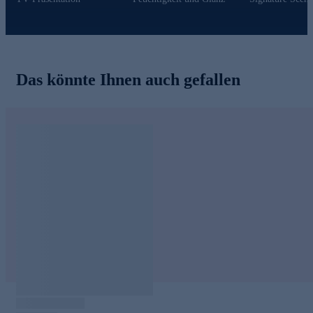
Grüntee-Extrakt
kann die Haare beleben.
Aloe Vera
ist eine schon seit Jahrhunderten bekannte
Heilpflanze, die kühlend wirkt und die Kopfhaut beruhigen
kann.
Conditioner online bestellen und auf vitales Haar freuen.
Das könnte Ihnen auch gefallen