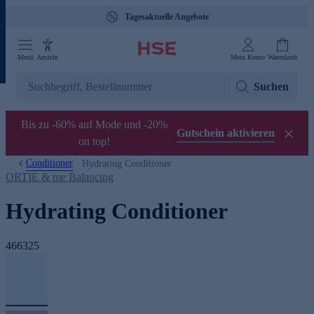
Tagesaktuelle Angebote
Menü
Ansicht
Mein Konto
Warenkorb
Suchen
Bis zu -60% auf Mode und -20%
Gutschein aktivieren
on top!
Conditioner
Hydrating Conditioner
ORTIE & me Balancing
Hydrating Conditioner
466325