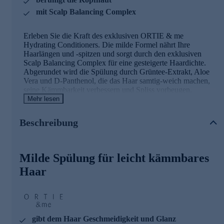
mit Scalp Balancing Complex
Erleben Sie die Kraft des exklusiven ORTIE & me
Hydrating Conditioners. Die milde Formel nährt Ihre
Haarlängen und -spitzen und sorgt durch den exklusiven
Scalp Balancing Complex für eine gesteigerte Haardichte.
Abgerundet wird die Spülung durch Grüntee-Extrakt, Aloe
Vera und D-Panthenol, die das Haar samtig-weich machen,
seine Kämmbarkeit verbessern und Spliss vorbeugen.
Erleben Sie mit unserem Conditioner glänzendes und
Mehr lesen
geschmeidiges Haar, ohne dass es sich beschwert anfühlt.
Beschreibung
Duft mit Noten aus grünen Blättern
Unser Signature-Duft, eine harmonische Symphonie aus
Milde Spülung für leicht kämmbares
erlesenem Zedernholz und sinnlichem Moschus, entfaltet
sich sanft und doch kraftvoll. Die Basisnote von Zedernholz
Haar
verleiht ihm eine warme, beruhigende Tiefe, während
Moschus eine anziehende und zugleich vertraute Note
hinzufügt. Im Herzen dieses einzigartigen Duftes liegt der
belebende Akkord von Tee, der Frische und Vitalität
verströmt. Die Kopfnote mit ihrem Duft nach frischen
gibt dem Haar Geschmeidigkeit und Glanz
grünen Blättern lässt Sie eintauchen in die üppige Natur, wo