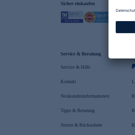
Sicher einkaufen
Service & Beratung
Z
Service & Hilfe
s
Kontakt
L
Neukundeninformationen
R
Tipps & Beratung
R
Storno & Rücknahme
K