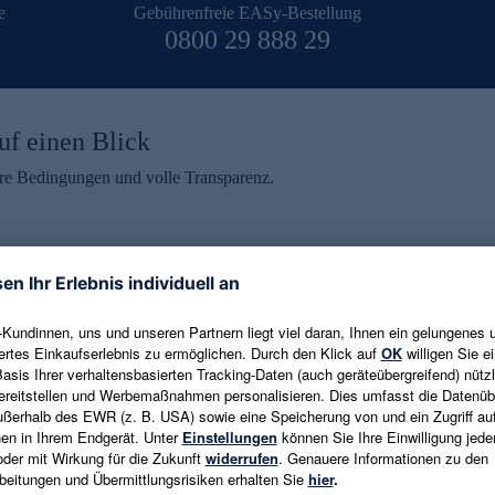
e
Gebührenfreie EASy-Bestellung
0800 29 888 29
uf einen Blick
aire Bedingungen und volle Transparenz.
ein erhalten
eren und aktuelle Trends,
E-Mail-Adresse eingeben
alten. Als Dankeschön
ne Abmeldung ist jederzeit in
Es gelten die
Datenschutzrichtlinien
un