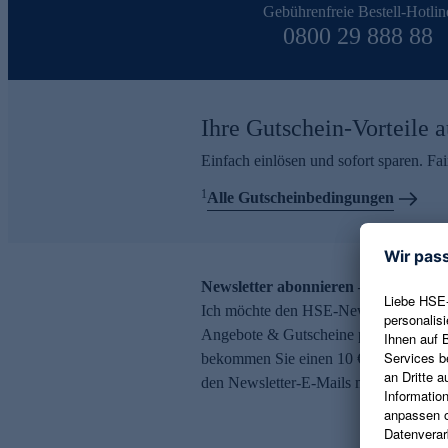
Gebührenfreie Bestell-Hotlin
0800 29 888 88
Ihre Gutschein-Vorteile a
Einfach einlösen und sofort sparen. F
1
Alle Gutscheinbedingungen
Newsletter abonnieren – 10 € Gutsch
Ich möchte den HSE-Newsletter abonni
Angebote & Gutscheine per E-Mail erh
bekommen Sie einen 10 € Gutschein. Ei
den Newsletter-E-Mails möglich.