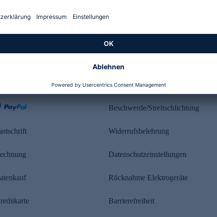
Kundenbewertung
ahlung
Rechtliches
Beschwerde/Streitschlichtung
astschrift
Widerrufsbelehrung
echnung
Datenschutzeinstellungen
atenkauf
Rücknahme Elektrogeräte
reditkarte
Barrierefreiheit