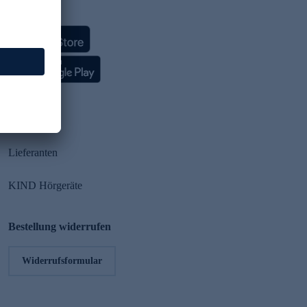
HSE App
Partner
Lieferanten
KIND Hörgeräte
Bestellung widerrufen
Widerrufsformular