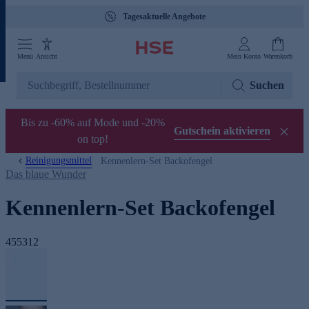
Tagesaktuelle Angebote
Menü
Ansicht
Mein Konto
Warenkorb
Suchen
Bis zu -60% auf Mode und -20%
Gutschein aktivieren
on top!
Reinigungsmittel
Kennenlern-Set Backofengel
Das blaue Wunder
Kennenlern-Set Backofengel
455312