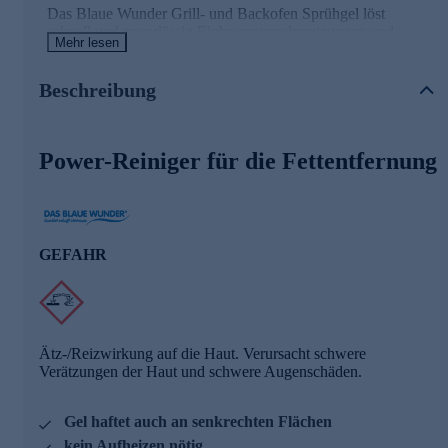
Das Blaue Wunder Grill- und Backofen Sprühgel löst
schnell und zuverlässig Einbrennverschmutzungen und
Mehr lesen
Fettablagerungen. Es ist geeignet für Backöfen,
Heißluftherde, Einbauöfen, Sichtscheiben, Backbleche,
Auflaufformen, Töpfe, Pfannen, Grillroste, Gartengrills,
Beschreibung
Fritteusen, Waffeleisen, Dunstabzugshauben,
Kaminscheiben, Glaskeramik, Elektroherde und vielem
mehr.
Power-Reiniger für die Fettentfernung
Lieferung mit passendem Tuch
Das Grill- und Backofen Sprühgel wird Ihnen mit dem
passenden Reinigungstuch Booster Premium geliefert. Für
GEFAHR
die Reinigung ist kein Aufheizen des Backofens notwendig.
Durch die Gelstruktur haftet der Reinger auch an
senkrechten Flächen.
Ätz-/Reizwirkung auf die Haut. Verursacht schwere
Verätzungen der Haut und schwere Augenschäden.
Gel haftet auch an senkrechten Flächen
kein Aufheizen nötig