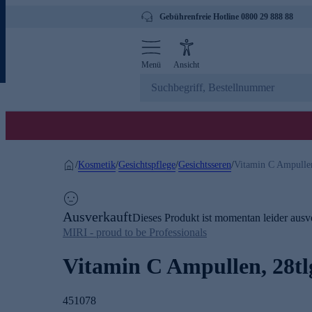
Gebührenfreie Hotline 0800 29 888 88
Menü
Ansicht
Kosmetik
Gesichtspflege
Gesichtsseren
/
/
/
/
Vitamin C Ampullen
Ausverkauft
Dieses Produkt ist momentan leider ausve
MIRI - proud to be Professionals
Vitamin C Ampullen, 28tl
451078