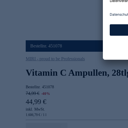
Bestellnr. 451078
MIRI - proud to be Professionals
Vitamin C Ampullen, 28tl
Bestellnr.
451078
74,99 €
-40%
44,99 €
inkl. MwSt.
1.606,79 € / 1 l