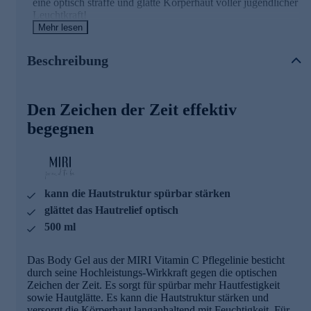
eine optisch straffe und glatte Körperhaut voller jugendlicher
Leuchtkraft!
Mehr lesen
Für spürbar festere Haut
Beschreibung
Der Hauptwirkstoff Nocturshape reduziert die
Lipidakkumulation bei gleichzeitiger Erhöhung der
Produktion des Typ-I-Kollagens in den Fibroblasten.
Den Zeichen der Zeit effektiv
Dadurch sorgt es für spürbar mehr Hautfestigkeit. Das
Ergebnis: Das Hautrelief wird spürbar geglättet, die
begegnen
Hautstruktur gestärkt!
Das enthaltene Sonnenblumenöl ist ein mild pflegendes und
leichtes Öl, das die Haut mit wichtiger Feuchtigkeit versorgt.
Es zeichnet sich dadurch aus, reich an natürlichem Vitamin
kann die Hautstruktur spürbar stärken
E und ungesättigten Fettsäuren zu sein.
glättet das Hautrelief optisch
Rezeptur mit wertvollen Wirkstoffen
500 ml
Golden C
Das Body Gel aus der MIRI Vitamin C Pflegelinie besticht
durch seine Hochleistungs-Wirkkraft gegen die optischen
stabiles und aktives Vitamin C, bestehend aus 3
Zeichen der Zeit. Es sorgt für spürbar mehr Hautfestigkeit
synergistischen Komponenten
sowie Hautglätte. Es kann die Hautstruktur stärken und
Gold Mikropartikel
versorgt die Körperhaut langanhaltend mit Feuchtigkeit. Für