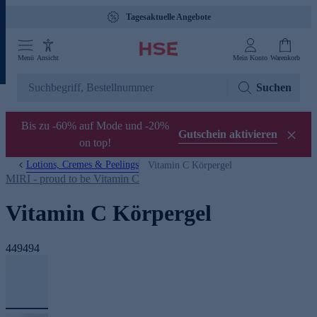
Tagesaktuelle Angebote
Menü
Ansicht
Mein Konto
Warenkorb
Suchen
Bis zu -60% auf Mode und -20%
Gutschein aktivieren
on top!
Lotions, Cremes & Peelings
Vitamin C Körpergel
MIRI - proud to be Vitamin C
Vitamin C Körpergel
449494