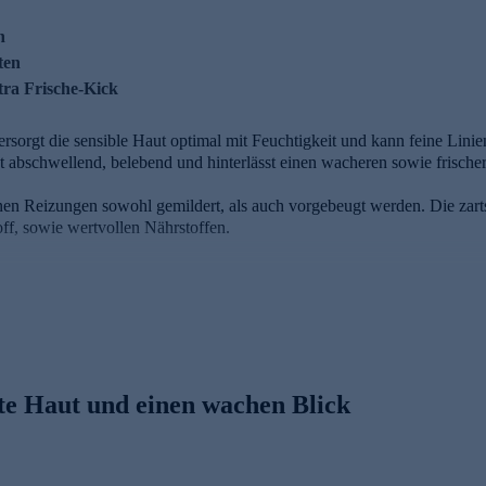
n
ten
tra Frische-Kick
orgt die sensible Haut optimal mit Feuchtigkeit und kann feine Linie
 abschwellend, belebend und hinterlässt einen wacheren sowie frischer
n Reizungen sowohl gemildert, als auch vorgebeugt werden. Die zartsc
off, sowie wertvollen Nährstoffen.
-Gels im Überblick
inungen
tten
tra Frische-Kick
te Haut und einen wachen Blick
M Ultrafiller
in*