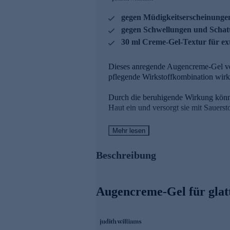
gegen Müdigkeitserscheinunge
gegen Schwellungen und Schat
30 ml Creme-Gel-Textur für ex
Dieses anregende Augencreme-Gel vers
pflegende Wirkstoffkombination wirkt
Durch die beruhigende Wirkung könne
Haut ein und versorgt sie mit Sauerst
Die Vorteile des Augencreme
Mehr lesen
- Bekämpft gezielt Müdigkeitsersche
Beschreibung
- Stark gegen Schwellungen und Scha
- Innovative Creme-Gel-Textur für ex
Augencreme-Gel für glat
Hauptwirkstoff: PrimalHyalT
- Wirkt bis zu 13x länger*
- Dringt bis zu 2x tiefer in die Haut e