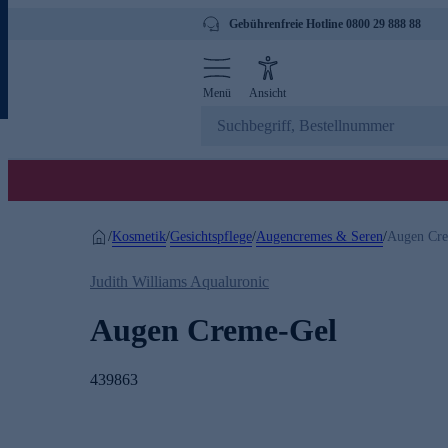
Gebührenfreie Hotline 0800 29 888 88
Menü
Ansicht
Kosmetik
Gesichtspflege
Augencremes & Seren
/
/
/
/
Augen Cr
Judith Williams Aqualuronic
Augen Creme-Gel
439863