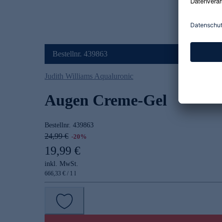
Bestellnr. 439863
Judith Williams Aqualuronic
Augen Creme-Gel
Bestellnr.
439863
24,99 €
-20%
19,99 €
inkl. MwSt.
666,33 € / 1 l