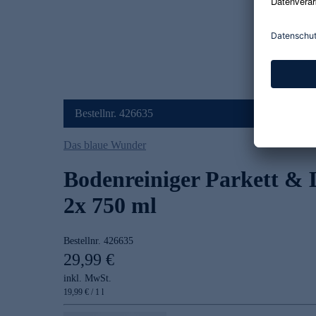
Bestellnr. 426635
Das blaue Wunder
Bodenreiniger Parkett &
2x 750 ml
Bestellnr.
426635
29,99 €
inkl. MwSt.
19,99 € / 1 l