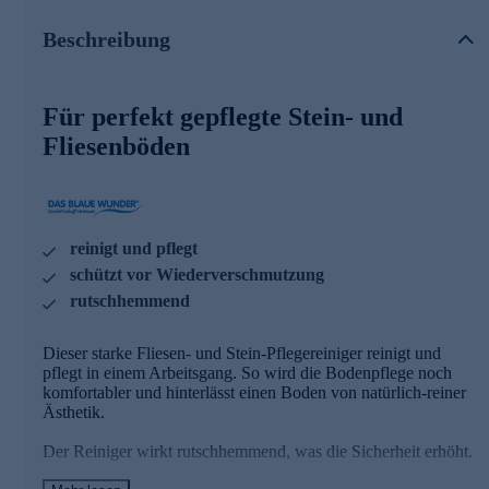
Nachhaltig gepflegt, lange sauber
Beschreibung
Der Pflegereiniger schützt vor Schichtaufbau und
Wiederverschmutzung, sodass die Intervalle der Reinigung
sich verlängern können. Er ist ideal für Keramik-, Kunst-
Für perfekt gepflegte Stein- und
und Betonwerksoberflächen.
Fliesenböden
Er wirkt intensiv und hinterlässt molekulare
Pflegesubstanzen, die sich bei jeder Anwendung
austauschen und selbständig erneuern. Dies schützt
zuverlässig vor Schichtaufbau und Wiederverschmutzung
und verschönert den Belag.
reinigt und pflegt
Gleich heute noch online bestellen!
schützt vor Wiederverschmutzung
rutschhemmend
Dieser starke Fliesen- und Stein-Pflegereiniger reinigt und
pflegt in einem Arbeitsgang. So wird die Bodenpflege noch
komfortabler und hinterlässt einen Boden von natürlich-reiner
Ästhetik.
Der Reiniger wirkt rutschhemmend, was die Sicherheit erhöht.